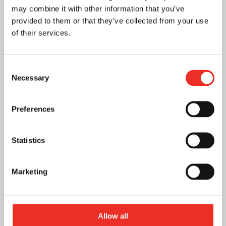
Comments
may combine it with other information that you’ve
Leer más
provided to them or that they’ve collected from your use
of their services.
C
Necessary
o
Esto es un campo de búsqueda con una función de text
n
s
Preferences
No hay sugerencias porque el campo de búsqueda es
e
n
Recent Posts
t
Statistics
S
Equilibrio entre seguridad alimentaria y calidad:
e
un desafío en el proceso de autoclave
Marketing
l
e
Soluciones Avanzadas en Esterilización:
c
Autoclaves Oscilantes de Surdry
t
Allow all
i