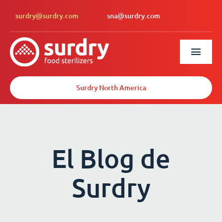
surdry@surdry.com
sna@surdry.com
Surdry North America
El Blog de
Surdry