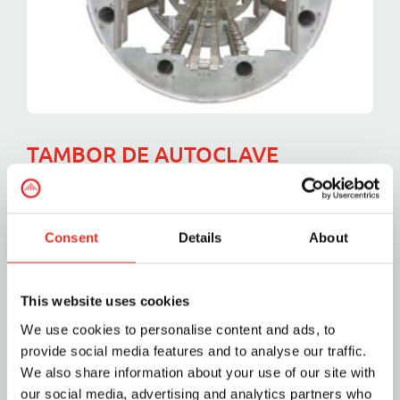
TAMBOR DE AUTOCLAVE
ROTATIVO SURDRY DURA 12
AÑOS TRABAJANDO 24/7
Consent
Details
About
Después de 12 años de duro trabajo 24 hrs/7días y
26.000 ciclos de autoclave, estamos
suministrando el primer tambor rotativo de
This website uses cookies
recambio para el autoclave rotativo Surdry AR-
We use cookies to personalise content and ads, to
174-E, un modelo gigante[...]
provide social media features and to analyse our traffic.
We also share information about your use of our site with
julio 3, 2018
|
Autoclaves
,
Noticias
,
Surdry
|
0
our social media, advertising and analytics partners who