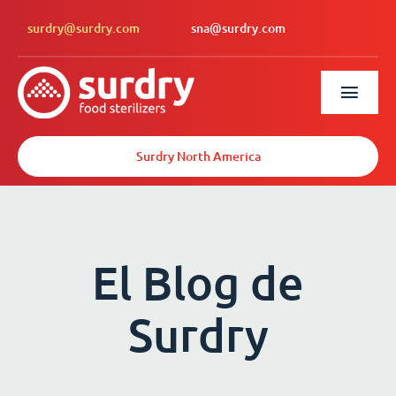
surdry@surdry.com
sna@surdry.com
Surdry North America
El Blog de
Surdry