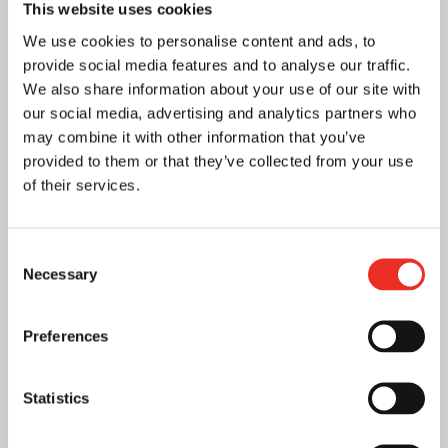
No hay sugerencias porque el campo de búsqueda es
This website uses cookies
We use cookies to personalise content and ads, to
Recent Posts
provide social media features and to analyse our traffic.
We also share information about your use of our site with
Equilibrio entre seguridad alimentaria y calidad:
our social media, advertising and analytics partners who
un desafío en el proceso de autoclave
may combine it with other information that you’ve
provided to them or that they’ve collected from your use
Soluciones Avanzadas en Esterilización:
of their services.
Autoclaves Oscilantes de Surdry
Proyecto SteriTest (2023) / SteriTest proiektua
C
(2023)
Necessary
o
n
Cómo evitar paradas en el proceso de
s
Preferences
esterilización de alimentos y bebidas
e
n
Surdry: Mirando hacia el futuro
t
Statistics
S
e