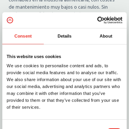
de mantenimiento muy bajos o casi nulos. Sin
embargo una falta de mantenimiento preventivo
puede acarrear[...]
julio 31, 2020
|
Mantenimiento del autoclave
,
Surdry
Consent
Details
About
|
0 Comments
Leer más
This website uses cookies
We use cookies to personalise content and ads, to
provide social media features and to analyse our traffic.
We also share information about your use of our site with
our social media, advertising and analytics partners who
may combine it with other information that you’ve
provided to them or that they’ve collected from your use
of their services.
C