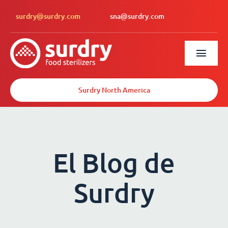
surdry@surdry.com
sna@surdry.com
Surdry North America
El Blog de
Surdry