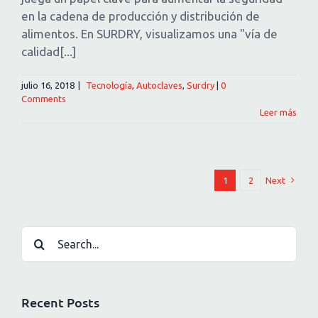
en la cadena de producción y distribución de
alimentos. En SURDRY, visualizamos una "vía de
calidad[...]
julio 16, 2018
|
Tecnología
,
Autoclaves
,
Surdry
|
0
Comments
Leer más
1
2
Next
Esto es un campo de búsqueda con una función de text
No hay sugerencias porque el campo de búsqueda es
Recent Posts